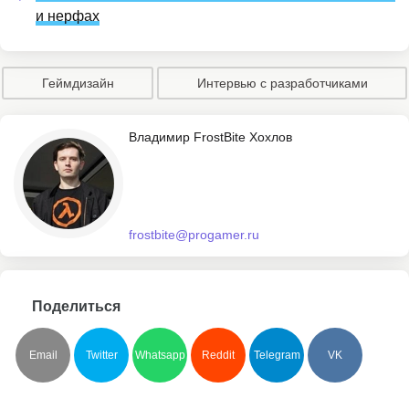
и нерфах
Геймдизайн
Интервью с разработчиками
Владимир FrostBite Хохлов
frostbite@progamer.ru
Поделиться
Email
Twitter
Whatsapp
Reddit
Telegram
VK