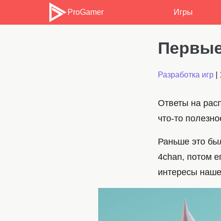
ProGamer
Игры
Первые
Разработка игр
|
Ответы на рас
что-то полезно
Раньше это бы
4chan, потом е
интересы нашег