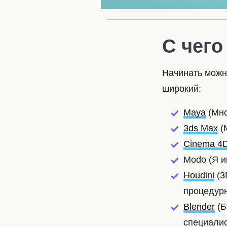
С чего
Начинать можн
широкий:
Maya
(Мно
3ds Max
(
Cinema 4
Modo (Я и
Houdini
(3
процедур
Blender
(Б
специалис