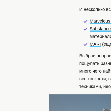
И несколько в
Marvelous
Substance
материало
MARI
(еще
Выбрав понрав
пощупать разн
много чего най
все тонкости, 
техниками, не