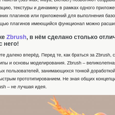
ацию, текстуры и динамику в рамках одного приложе
нних плагинов или приложений для выполнения базо
щью плагинов имеющийся функционал можно расши
 же
Zbrush
, в нём сделано столько отли
с него!
ете далеко вперёд. Перед те, как браться за Zbrush, 
ипы и основы моделирования. Zbrush – великолепн
ых пользователей, занимающихся тонкой доработкой
ыстрым прототипированием. Не зная общих концепци
ush – не лучшая идея.