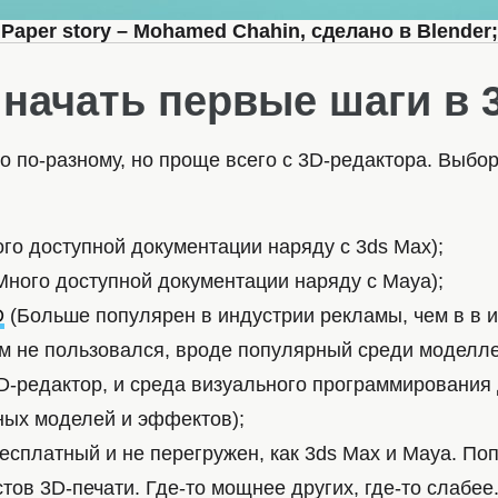
Paper story – Mohamed Chahin, сделано в Blender;
 начать первые шаги в 
о по-разному, но проще всего с 3D-редактора. Выбо
го доступной документации наряду с 3ds Max);
Много доступной документации наряду с Maya);
D
(Больше популярен в индустрии рекламы, чем в в и
м не пользовался, вроде популярный среди моделле
D-редактор, и среда визуального программирования
ных моделей и эффектов);
есплатный и не перегружен, как 3ds Max и Maya. По
тов 3D-печати. Где-то мощнее других, где-то слабее.