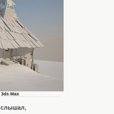
в 3ds Max
Я слышал,