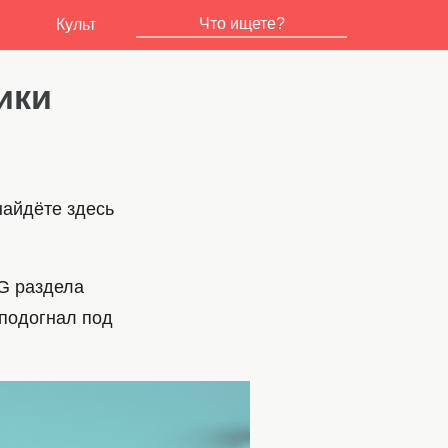
Культ
ики
найдёте здесь
CG раздела
 подогнал под