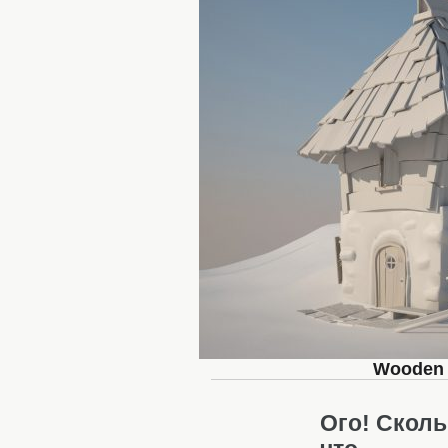
Wooden H
Ого! Сколь