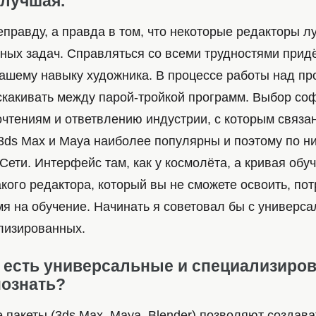
 лучшая.
правду, а правда в том, что некоторые редакторы л
ных задач. Справляться со всеми трудностями прид
вашему навыку художника. В процессе работы над пр
скакивать между парой-тройкой программ. Выбор соф
чтениям и ответвлению индустрии, с которым связа
 3ds Max и Maya наиболее популярны и поэтому по н
ети. Интерфейс там, как у космолёта, а кривая обу
такого редактора, который вы не сможете освоить, по
я на обучение. Начинать я советовал бы с универса
ализированных.
т есть универсальные и специализиро
познать?
пакеты (3ds Max, Maya, Blender) позволяют создава