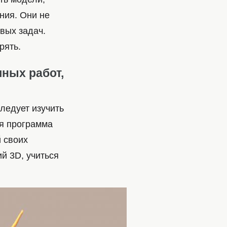
ния. Они не
вых задач.
рять.
чных работ,
следует изучить
ая программа
 своих
й 3D, учиться