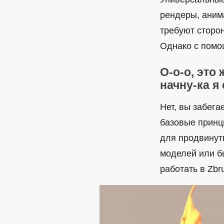
рендеры, аним
требуют сторо
Однако с помо
О-о-о, это
начну-ка я 
Нет, вы забега
базовые принц
для продвинут
моделей или б
работать в Zbr