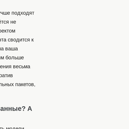
учше подходят
ётся не
оектом
та сводится к
на ваша
им больше
чения весьма
тратив
льных пакетов,
ванные? А
ть модели,