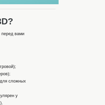
3D?
р перед вами
гровой);
ров);
 для сложных
пулярен у
).