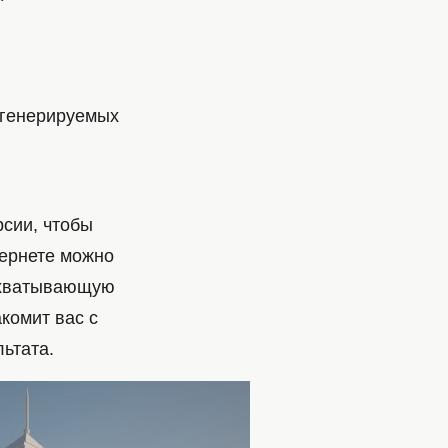
-генерируемых
рсии, чтобы
тернете можно
 охватывающую
акомит вас с
ьтата.