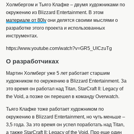
Холмбергом и Тьяго Клафке – двумя художниками по
окружению из Blizzard Entertainment. В этом
материале от 80lv
они делятся своими мыслями о
разработке этого проекта и использованных
инструментах.
https://www.youtube.com/watch?v=GR5_UICzuTg
О разработчиках
Мартин Холмберг уже 5 лет работает старшим
художником по окружению в Blizzard Entertainment. За
это время он работал над Titan, StarCraft II: Legacy of
the Void, а позже он перешел в команду Overwatch.
Тьяго Клафке тоже работает художником по
окружению в Blizzard Entertainment, но чуть меньше –
3,5 года. За это время он успел поработать над Titan,
а также StarCraft II: Legacy of the Void. Про еще один