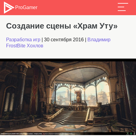
ProGamer
Создание сцены «Храм Уту»
Разработка игр
|
30 сентября 2016
|
Владимир
FrostBite Хохлов