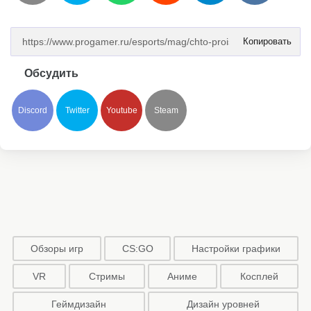
Копировать
Обсудить
Discord
Twitter
Youtube
Steam
Обзоры игр
CS:GO
Настройки графики
VR
Стримы
Аниме
Косплей
Геймдизайн
Дизайн уровней