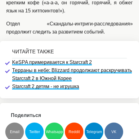
крепким кофе («а-а-а, он горячий, горячий, я обжег
язык на 15 хитпоинтов!»).
Отдел «Скандалы-интриги-расследования»
продолжит следить за развитием событий.
KeSPA примеривается к Starcraft 2
Терраны в небе: Blizzard продолжают раскручивать
Starcraft 2 в Южной Корее
Starcraft 2 детям - не игрушка
Поделиться
Email
Twitter
Whatsapp
Reddit
Telegram
VK