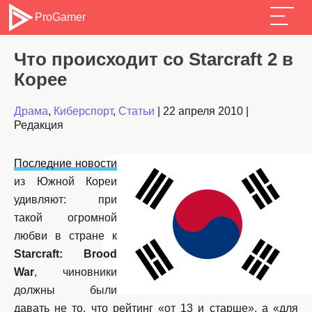
ProGamer
Что происходит со Starcraft 2 в
Корее
Драма
,
Киберспорт
,
Статьи
|
22 апреля 2010
|
Редакция
Последние новости
из Южной Кореи
удивляют: при
такой огромной
любви в стране к
Starcraft: Brood
War
, чиновники
должны были
давать не то, что рейтинг «от 13 и старше», а «для