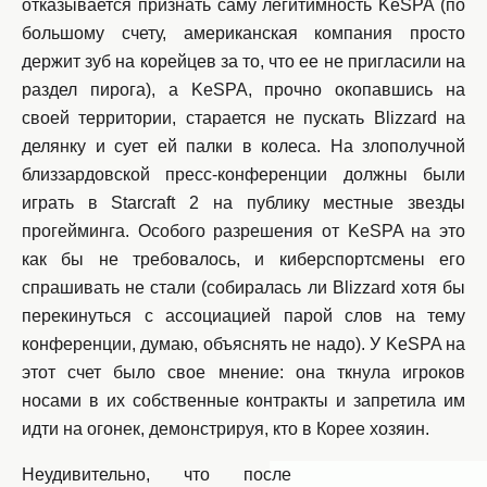
отказывается признать саму легитимность KeSPA (по
большому счету, американская компания просто
держит зуб на корейцев за то, что ее не пригласили на
раздел пирога), а KeSPA, прочно окопавшись на
своей территории, старается не пускать Blizzard на
делянку и сует ей палки в колеса. На злополучной
близзардовской пресс-конференции должны были
играть в Starcraft 2 на публику местные звезды
прогейминга. Особого разрешения от KeSPA на это
как бы не требовалось, и киберспортсмены его
спрашивать не стали (собиралась ли Blizzard хотя бы
перекинуться с ассоциацией парой слов на тему
конференции, думаю, объяснять не надо). У KeSPA на
этот счет было свое мнение: она ткнула игроков
носами в их собственные контракты и запретила им
идти на огонек, демонстрируя, кто в Корее хозяин.
Неудивительно, что после