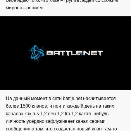
себе идею того, что клан – группа людей со схожим
мировоззрением.
На данный момент в сети battle.net насчитывается
более 1500 кланов, и почти каждый день на таких
каналах как rus-1,2 deu-1,2 fra 1,2 какая- нибудь
личность усердно зафлуживает канал своими
сообщения о том, что создается новый клан там-то