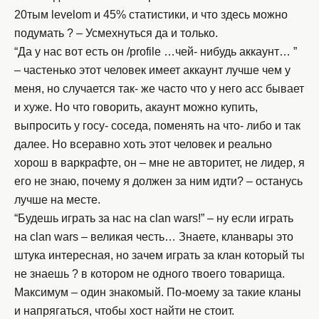
20тым levelom и 45% статистики, и что здесь можно
подумать ? – Усмехнуться да и только.
“Да у нас вот есть он /profile …чей- нибудь аккаунт… ”
– частенько этот человек имеет аккаунт лучше чем у
меня, но случается так- же часто что у него асс бывает
и хуже. Но что говорить, акаунт можно купить,
выпросить у госу- соседа, поменять на что- либо и так
далее. Но всеравно хоть этот человек и реально
хорош в варкрафте, он – мне не авторитет, не лидер, я
его не знаю, почему я должен за ним идти? – останусь
лучше на месте.
“Будешь играть за нас на clan wars!” – ну если играть
на clan wars – великая честь… Знаете, кланвары это
штука интересная, но зачем играть за клан который ты
не знаешь ? в котором не одного твоего товарища.
Максимум – один знакомый. По-моему за такие кланы
и напрягаться, чтобы хост найти не стоит.