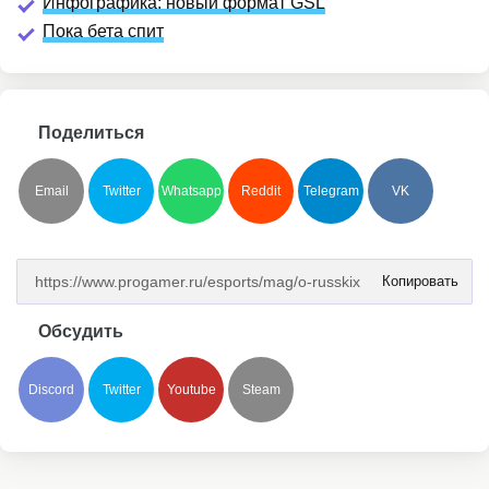
Инфографика: новый формат GSL
Пока бета спит
Поделиться
Email
Twitter
Whatsapp
Reddit
Telegram
VK
Копировать
Обсудить
Discord
Twitter
Youtube
Steam