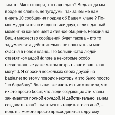
там-то. Мягко говоря, это надоедает? Ведь люди мы
вроде не слепые, не тугодумы, так зачем же нам
видеть 10 сообщения подряд об Вашем клане ? По-
моему достаточно и одного или двух, если в данный
момент на канале идет активное общение. Реакция на
Ваши множество сообщений будет такова – кто то
задумается: а действительно, не попытать ли мне
счастья в новом клане.. Но большинство людей
ответят командой /ignore а некоторые особо
несдержанные даже матом покрыть вас и ваш клан
могут :). Я спросил нескольких своих друзей на
battle.net по этому поводу: некоторым это было просто
“по барабану”, большая же часть из них ответили, что
их это просто бесит, что люди создающие эти кланы
занимаются полной ерундой. И действительно, зачем
создавать клан?, пытаться вытащить его со дна?, –
ведь вы можете просто присоединится к другому