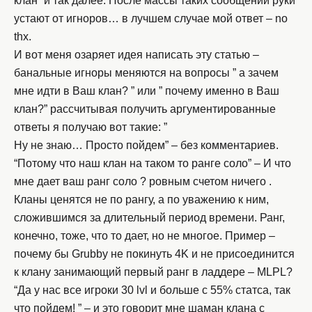
клан” и так далее. После массы таких сообщений руки
устают от игноров… в лучшем случае мой ответ – no
thx.
И вот меня озаряет идея написать эту статью –
банальные игноры меняются на вопросы ” а зачем
мне идти в Ваш клан? ” или ” почему именно в Ваш
клан?” рассчитывая получить аргументированные
ответы я получаю вот такие: ”
Ну не знаю… Просто пойдем” – без комментариев.
“Потому что наш клан на таком то ранге соло” – И что
мне дает ваш ранг соло ? ровным счетом ничего .
Кланы ценятся не по рангу, а по уважению к ним,
сложившимся за длительный период времени. Ранг,
конечно, тоже, что то дает, но не многое. Пример –
почему бы Grubby не покинуть 4K и не присоединится
к клану занимающий первый ранг в ладдере – MLPL?
“Да у нас все игроки 30 lvl и больше с 55% статса, так
что пойдем! ” – и это говорит мне шаман клана с