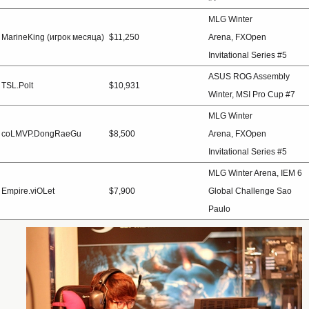
MLG Winter
MarineKing (игрок месяца)
$11,250
Arena, FXOpen
Invitational Series #5
ASUS ROG Assembly
TSL.Polt
$10,931
Winter, MSI Pro Cup #7
MLG Winter
coLMVP.DongRaeGu
$8,500
Arena, FXOpen
Invitational Series #5
MLG Winter Arena, IEM 6
Empire.viOLet
$7,900
Global Challenge Sao
Paulo