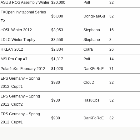
ASUS ROG Assembly Winter
$20,000
Polt
32
FXOpen Invitational Series
$5,000
DongRaeGu
32
#5
eOSL Winter 2012
$3,953
Stephano
16
LDLC Winter Trophy
$3,558
Stephano
8
HKLAN 2012
$2,834
Ciara
26
MSI Pro Cup #7
$1,317
Polt
14
PolarfluKe: February 2012
$1,020
DarKFoRcE
71
EPS Germany – Spring
$930
ClouD
32
2012: Cup#1
EPS Germany – Spring
$930
HasuObs
32
2012: Cup#2
EPS Germany – Spring
$930
DarKFoRcE
32
2012: Cup#1