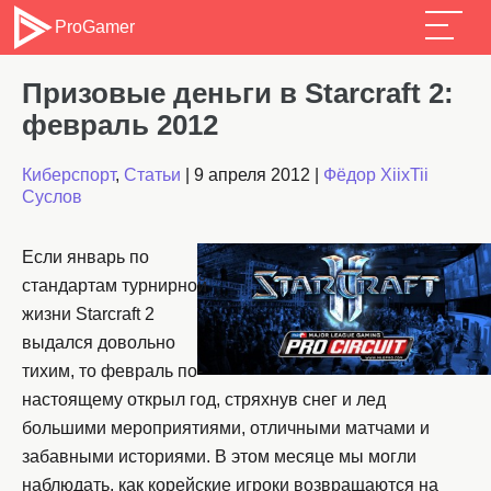
ProGamer
Призовые деньги в Starcraft 2:
февраль 2012
Киберспорт
,
Статьи
|
9 апреля 2012
|
Фёдор XiixTii
Суслов
Если январь по
стандартам турнирной
жизни Starcraft 2
выдался довольно
тихим, то февраль по-
настоящему открыл год, стряхнув снег и лед
большими мероприятиями, отличными матчами и
забавными историями. В этом месяце мы могли
наблюдать, как корейские игроки возвращаются на