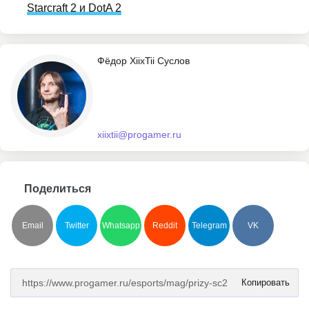
Starcraft 2 и DotA 2
Фёдор XiixTii Суслов
xiixtii@progamer.ru
Поделиться
Email
Twitter
Whatsapp
Reddit
Telegram
VK
Копировать