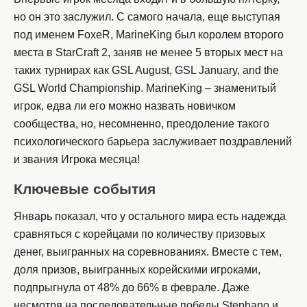
но он это заслужил. С самого начала, еще выступая
под именем FoxeR, MarineKing был королем второго
места в StarCraft 2, заняв не менее 5 вторых мест на
таких турнирах как GSL August, GSL January, and the
GSL World Championship. MarineKing – знаменитый
игрок, едва ли его можно назвать новичком
сообщества, но, несомненно, преодоление такого
психологического барьера заслуживает поздравлений
и звания Игрока месяца!
Ключевые события
Январь показал, что у остального мира есть надежда
сравняться с корейцами по количеству призовых
денег, выигранных на соревнованиях. Вместе с тем,
доля призов, выигранных корейскими игроками,
подпрыгнула от 48% до 66% в феврале. Даже
несмотря на последовательные победы Stephano и