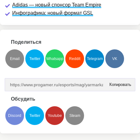
Adidas — новый спонсор Team Empire
Инфографика: новый формат GSL
Поделиться
Email
Twitter
Whatsapp
Reddit
Telegram
VK
Копировать
Обсудить
Discord
Twitter
Youtube
Steam