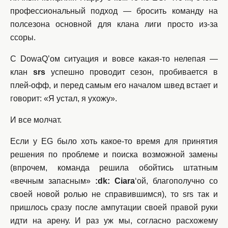
профессиональный подход — бросить команду на
полсезона основной для клана лиги просто из-за
ссоры.
С DowaQ’ом ситуация и вовсе какая-то нелепая —
клан
srs
успешно проводит сезон, пробивается в
плей-офф, и перед самым его началом швед встает и
говорит: «Я устал, я ухожу».
И все молчат.
Если у EG было хоть какое-то время для принятия
решения по проблеме и поиска возможной замены
(впрочем, команда решила обойтись штатным
«вечным запасным»
:dk: Ciara
‘ой, благополучно со
своей новой ролью не справившимся), то srs так и
пришлось сразу после ампутации своей правой руки
идти на арену. И раз уж мы, согласно расхожему