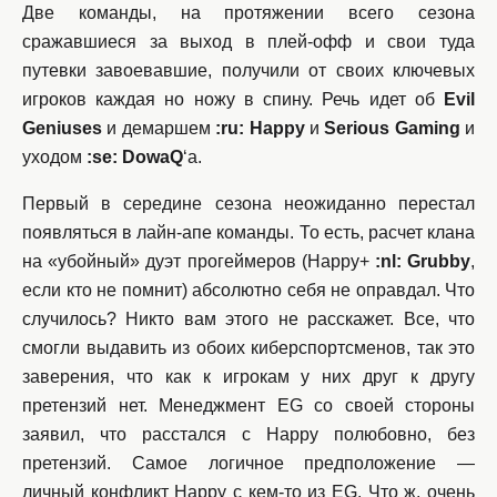
Две команды, на протяжении всего сезона
сражавшиеся за выход в плей-офф и свои туда
путевки завоевавшие, получили от своих ключевых
игроков каждая но ножу в спину. Речь идет об
Evil
Geniuses
и демаршем
:ru: Happy
и
Serious Gaming
и
уходом
:se: DowaQ
‘а.
Первый в середине сезона неожиданно перестал
появляться в лайн-апе команды. То есть, расчет клана
на «убойный» дуэт прогеймеров (Happy+
:nl: Grubby
,
если кто не помнит) абсолютно себя не оправдал. Что
случилось? Никто вам этого не расскажет. Все, что
смогли выдавить из обоих киберспортсменов, так это
заверения, что как к игрокам у них друг к другу
претензий нет. Менеджмент EG со своей стороны
заявил, что расстался с Happy полюбовно, без
претензий. Самое логичное предположение —
личный конфликт Happy с кем-то из EG. Что ж, очень