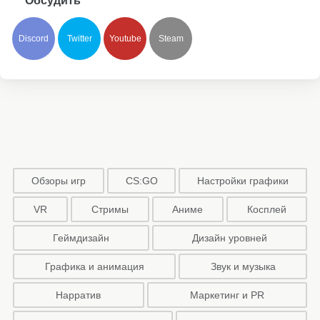
Обсудить
Discord
Twitter
Youtube
Steam
Обзоры игр
CS:GO
Настройки графики
VR
Стримы
Аниме
Косплей
Геймдизайн
Дизайн уровней
Графика и анимация
Звук и музыка
Нарратив
Маркетинг и PR