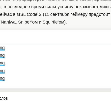
, в последнее время сильную игру показывает лишь 
йчас в GSL Code S (11 сентября геймеру предстоит 
Naniwa, Sniper’ом и Squirtle’ом).
ing
ing
ing
ing
ing
услов