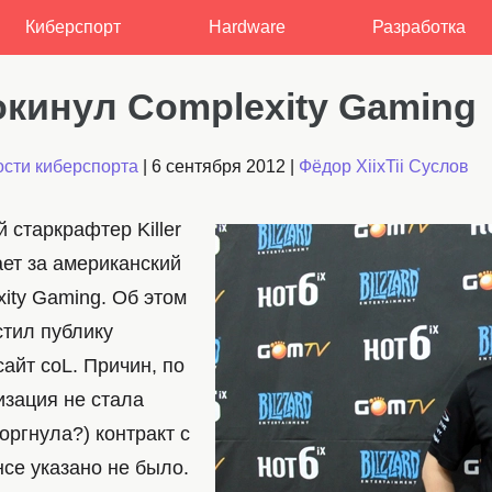
Киберспорт
Hardware
Разработка
покинул Complexity Gaming
сти киберспорта
|
6 сентября 2012
|
Фёдор XiixTii Суслов
 старкрафтер Killer
ает за американский
ity Gaming. Об этом
стил публику
айт coL. Причин, по
изация не стала
оргнула?) контракт с
нсе указано не было.