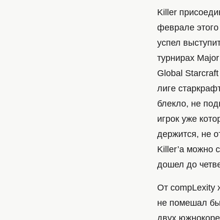
Killer присоед
феврале этого 
успел выступит
турнирах Major
Global Starcraf
лиге старкраф
блекло, не по
игрок уже кото
держится, не 
Killer’а можно
дошел до четв
От compLexity
не помешал бы 
двух южнокорей