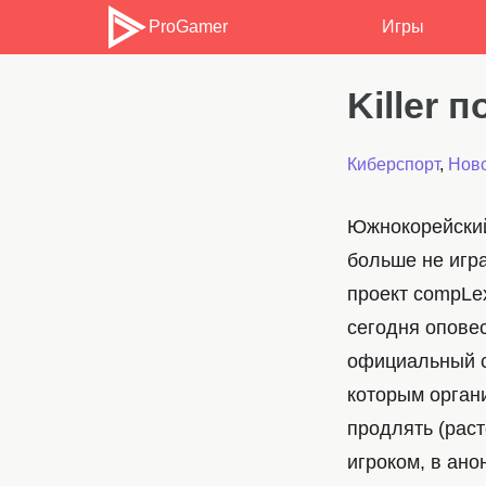
ProGamer
Игры
Killer 
Киберспорт
,
Ново
Южнокорейский
больше не игр
проект compLex
сегодня опове
официальный с
которым орган
продлять (раст
игроком, в ано