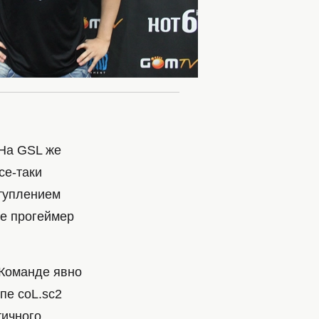
 На GSL же
се-таки
ступлением
де прогеймер
 Команде явно
пе coL.sc2
тичного