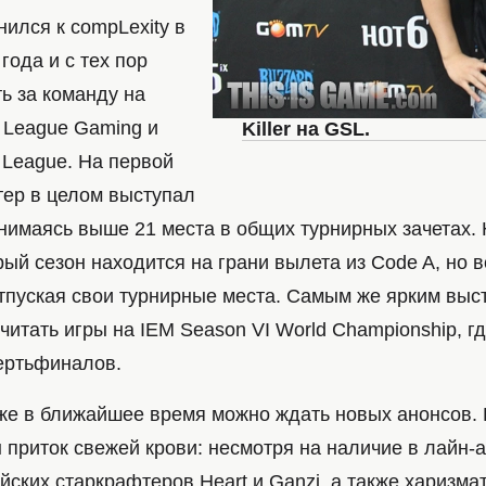
инился к compLexity в
года и с тех пор
ь за команду на
 League Gaming и
Killer на GSL.
t League. На первой
тер в целом выступал
днимаясь выше 21 места в общих турнирных зачетах.
рый сезон находится на грани вылета из Code A, но в
отпуская свои турнирные места. Самым же ярким вы
 считать игры на IEM Season VI World Championship, г
ертьфиналов.
 же в ближайшее время можно ждать новых анонсов.
приток свежей крови: несмотря на наличие в лайн-а
ских старкрафтеров Heart и Ganzi, а также харизма