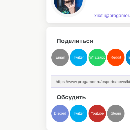
xiixtii@progamer.
Поделиться
Email
Twitter
Whatsapp
Reddit
T
Обсудить
Discord
Twitter
Youtube
Steam