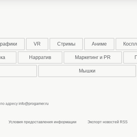
графики
VR
Стримы
Аниме
Коспл
ыка
Нарратив
Маркетинг и PR
Мышки
 по адресу
info@progamer.ru
Условия предоставления информации
Экспорт новостей RSS