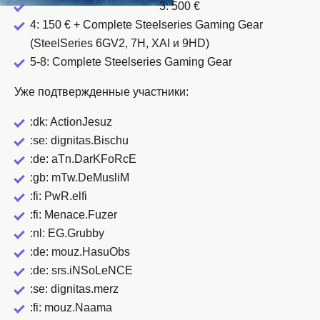
3: 500 €
4: 150 € + Complete Steelseries Gaming Gear
(SteelSeries 6GV2, 7H, XAI и 9HD)
5-8: Complete Steelseries Gaming Gear
Уже подтвержденные участники:
:dk: ActionJesuz
:se: dignitas.Bischu
:de: aTn.DarKFoRcE
:gb: mTw.DeMusliM
:fi: PwR.elfi
:fi: Menace.Fuzer
:nl: EG.Grubby
:de: mouz.HasuObs
:de: srs.iNSoLeNCE
:se: dignitas.merz
:fi: mouz.Naama