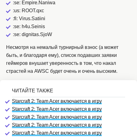
:se: Empire.Naniwa
:us: ROOT.qxc
:fi: Virus.Satiini
:se: h4u.Seinis
:se: dignitas.SjoW
Несмотря на немалый турнирный взнос (а может
быть, и благодаря ему), список подавших заявки
геймеров внушает уверенность в том, что накал
страстей на AWSC будет очень и очень высоким.
Starcraft 2: Team Acer включается в игру
Starcraft 2: Team Acer включается в игру
Starcraft 2: Team Acer включается в игру
Starcraft 2: Team Acer включается в игру
Starcraft 2: Team Acer включается в игру