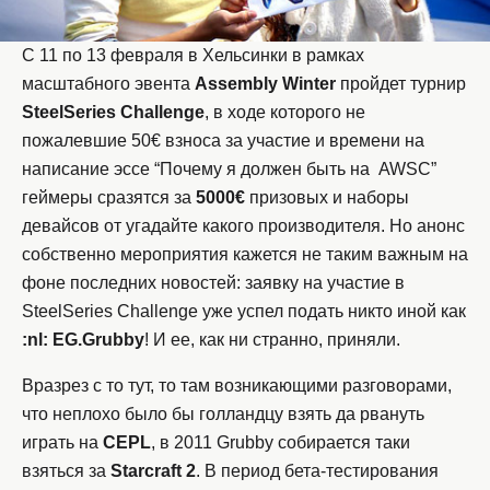
С 11 по 13 февраля в Хельсинки в рамках
масштабного эвента
Assembly Winter
пройдет турнир
SteelSeries Challenge
, в ходе которого не
пожалевшие 50€ взноса за участие и времени на
написание эссе “Почему я должен быть на AWSC”
геймеры сразятся за
5000€
призовых и наборы
девайсов от угадайте какого производителя. Но анонс
собственно мероприятия кажется не таким важным на
фоне последних новостей: заявку на участие в
SteelSeries Challenge уже успел подать никто иной как
:nl: EG.Grubby
! И ее, как ни странно, приняли.
Вразрез с то тут, то там возникающими разговорами,
что неплохо было бы голландцу взять да рвануть
играть на
CEPL
, в 2011 Grubby собирается таки
взяться за
Starcraft 2
. В период бета-тестирования