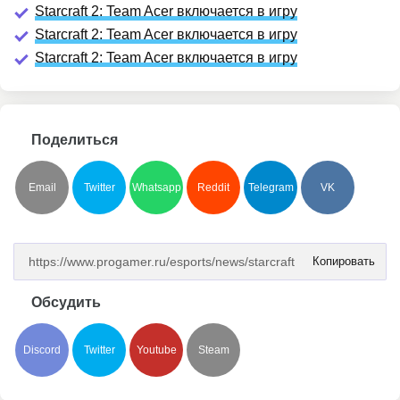
Starcraft 2: Team Acer включается в игру
Starcraft 2: Team Acer включается в игру
Starcraft 2: Team Acer включается в игру
Поделиться
Email
Twitter
Whatsapp
Reddit
Telegram
VK
Копировать
Обсудить
Discord
Twitter
Youtube
Steam