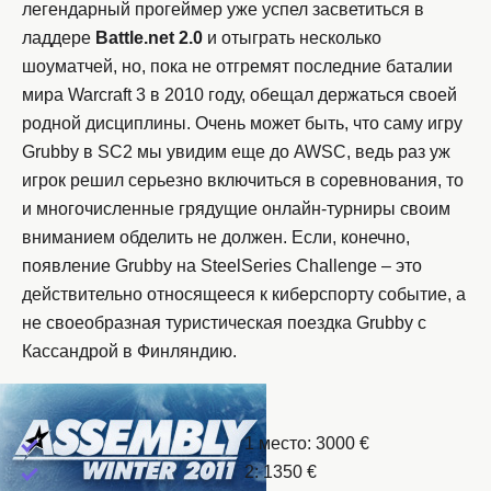
легендарный прогеймер уже успел засветиться в
ладдере
Battle.net 2.0
и отыграть несколько
шоуматчей, но, пока не отгремят последние баталии
мира Warcraft 3 в 2010 году, обещал держаться своей
родной дисциплины. Очень может быть, что саму игру
Grubby в SC2 мы увидим еще до AWSC, ведь раз уж
игрок решил серьезно включиться в соревнования, то
и многочисленные грядущие онлайн-турниры своим
вниманием обделить не должен. Если, конечно,
появление Grubby на SteelSeries Challenge – это
действительно относящееся к киберспорту событие, а
не своеобразная туристическая поездка Grubby с
Кассандрой в Финляндию.
1 место: 3000 €
2: 1350 €