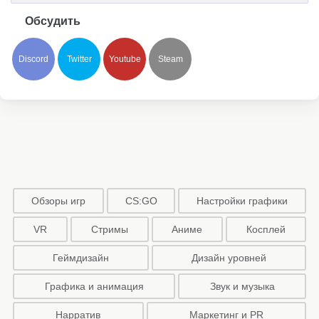
Обсудить
Discord
Twitter
Youtube
Steam
Обзоры игр
CS:GO
Настройки графики
VR
Стримы
Аниме
Косплей
Геймдизайн
Дизайн уровней
Графика и анимация
Звук и музыка
Нарратив
Маркетинг и PR