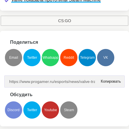
CS:GO
Поделиться
Email
Twitter
Whatsapp
Reddit
Telegram
VK
Копировать
Обсудить
Discord
Twitter
Youtube
Steam