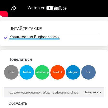
Краш-тест по Bugbear'овски
Поделиться
Email
Twitter
Whatsapp
Reddit
Telegram
VK
Копировать
Обсудить