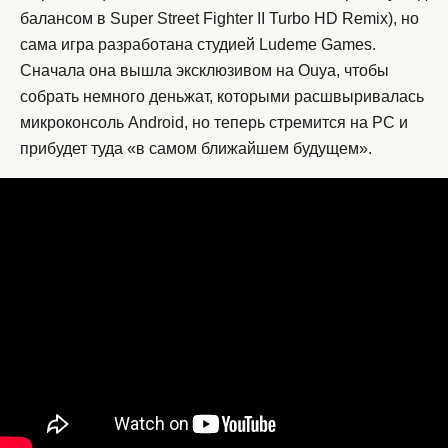
балансом в Super Street Fighter II Turbo HD Remix), но
сама игра разработана студией Ludeme Games.
Сначала она вышла эксклюзивом на Ouya, чтобы
собрать немного деньжат, которыми расшвыривалась
микроконсоль Android, но теперь стремится на PC и
прибудет туда «в самом ближайшем будущем».