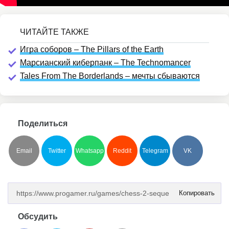
Игра соборов – The Pillars of the Earth
Марсианский киберпанк – The Technomancer
Tales From The Borderlands – мечты сбываются
Поделиться
Email
Twitter
Whatsapp
Reddit
Telegram
VK
Копировать
Обсудить