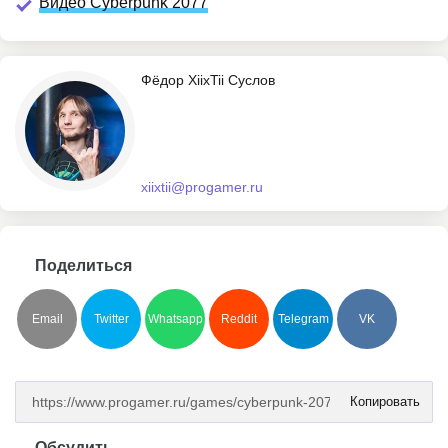
Видео Cyberpunk 2077
Фёдор XiixTii Суслов
xiixtii@progamer.ru
Поделиться
Email
Twitter
Whatsapp
Reddit
Telegram
VK
Копировать
Обсудить