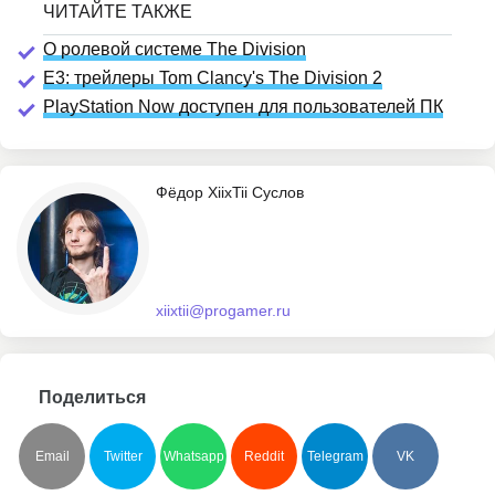
О ролевой системе The Division
E3: трейлеры Tom Clancy's The Division 2
PlayStation Now доступен для пользователей ПК
Фёдор XiixTii Суслов
xiixtii@progamer.ru
Поделиться
Email
Twitter
Whatsapp
Reddit
Telegram
VK