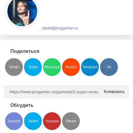
xiixtii@progamer.ru
Поделиться
Email
Twitter
Whatsapp
Reddit
Telegram
VK
Копировать
Обсудить
Discord
Twitter
Youtube
Steam