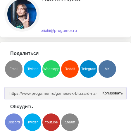
xiixtii@progamer.ru
Поделиться
Email
Twitter
Whatsapp
Reddit
Telegram
VK
Копировать
Обсудить
Discord
Twitter
Youtube
Steam