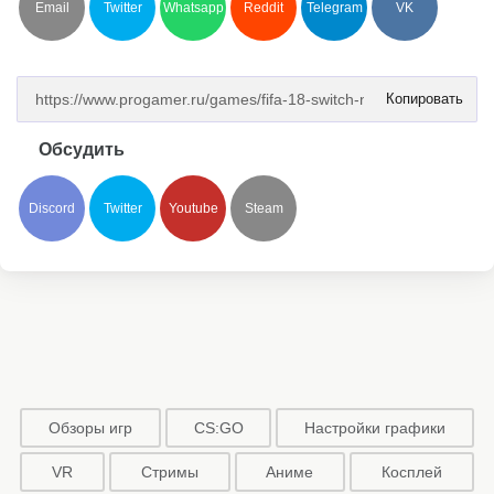
Email
Twitter
Whatsapp
Reddit
Telegram
VK
Копировать
Обсудить
Discord
Twitter
Youtube
Steam
Обзоры игр
CS:GO
Настройки графики
VR
Стримы
Аниме
Косплей