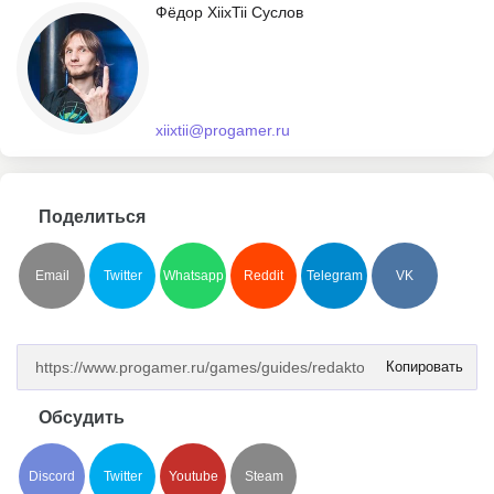
Фёдор XiixTii Суслов
xiixtii@progamer.ru
Поделиться
Email
Twitter
Whatsapp
Reddit
Telegram
VK
Копировать
Обсудить
Discord
Twitter
Youtube
Steam