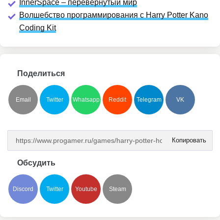
InnerSpace – перевернутый мир
Волшебство программирования с Harry Potter Kano
Coding Kit
Поделиться
Email
Twitter
Whatsapp
Reddit
Telegram
VK
Копировать
Обсудить
Discord
Twitter
Youtube
Steam