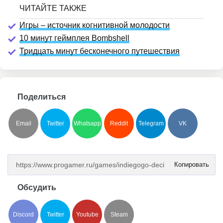
Игры – источник когнитивной молодости
10 минут геймплея Bombshell
Тридцать минут бесконечного путешествия
Поделиться
Email
Twitter
Whatsapp
Reddit
Telegram
VK
Копировать
Обсудить
Discord
Twitter
Youtube
Steam