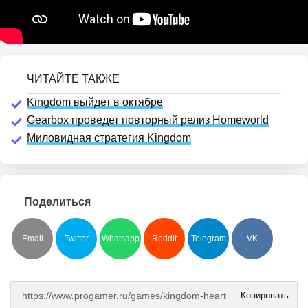
Kingdom выйдет в октябре
Gearbox проведет повторный релиз Homeworld
Миловидная стратегия Kingdom
Поделиться
Email
Twitter
Whatsapp
Reddit
Telegram
VK
Копировать