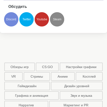
Обсудить
Discord
Twitter
Youtube
Steam
Обзоры игр
CS:GO
Настройки графики
VR
Стримы
Аниме
Косплей
Геймдизайн
Дизайн уровней
Графика и анимация
Звук и музыка
Нарратив
Маркетинг и PR