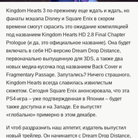
Kingdom
Hearts
3 по-прежнему еще ждать и ждать, но
фанаты мэшапа
Disney
и
Square
Enix
в скором
времени смогут скрасить это ожидание компиляцией
под названием
Kingdom
Hearts
HD
2.8
Final
Chapter
Prologue
(и да, это официальное название). Она будет
включать в себя
HD
-версию
Dream
Drop
Distance
,
первоначально выпущенную для 3
DS
, а также два
новых медиа-кусочка под названием
Back
Cover
и
Fragmentary
Passage
. Запутались? Ничего страшного,
Kingdom
Hearts
всегда славилась извилистым
сюжетом. Сегодня
Square
Enix
анонсировала, что эта
PS
4-игра – уже подтвержденная в Японии – будет
также доступна и на Западе. Ее выпустят
«глобально» примерно в этом декабре.
И чтоб раздразнить наш аппетит, издатель выпустил
новый трейлер. Он начинается с
Dream
Drop
Distance
,