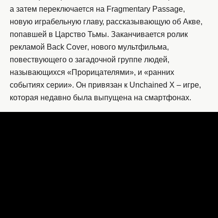
а затем переключается на
Fragmentary
Passage
,
новую играбельную главу, рассказывающую об Акве,
попавшей в Царство Тьмы. Заканчивается ролик
рекламой
Back
Cover
, нового мультфильма,
повествующего о загадочной группе людей,
называющихся «Прорицателями», и «ранних
событиях серии». Он привязан к
Unchained
X
– игре,
которая недавно была выпущена на смартфонах.