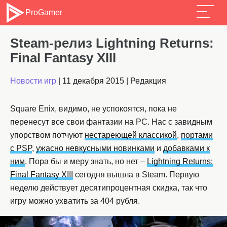
ProGamer
Steam-релиз Lightning Returns:
Final Fantasy XIII
Новости игр
|
11 декабря 2015
|
Редакция
Square Enix, видимо, не успокоятся, пока не
перенесут все свои фантазии на PC. Нас с завидным
упорством потчуют
нестареющей классикой
,
портами
с PSP
,
ужасно невкусными новинками
и
добавками к
ним
. Пора бы и меру знать, но нет –
Lightning Returns:
Final Fantasy XIII
сегодня вышла в Steam. Первую
неделю действует десятипроцентная скидка, так что
игру можно ухватить за 404 рубля.