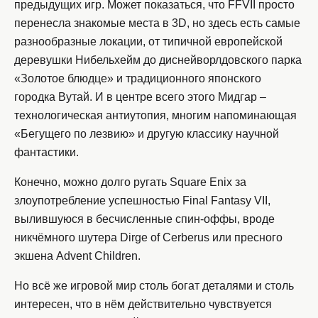
предыдущих игр. Может показаться, что FFVII просто
перенесла знакомые места в 3D, но здесь есть самые
разнообразные локации, от типичной европейской
деревушки Нибельхейм до диснейворлдовского парка
«Золотое блюдце» и традиционного японского
городка Вутай. И в центре всего этого Мидгар –
технологическая антиутопия, многим напоминающая
«Бегущего по лезвию» и другую классику научной
фантастики.
Конечно, можно долго ругать Square Enix за
злоупотребление успешностью Final Fantasy VII,
вылившуюся в бесчисленные спин-оффы, вроде
никчёмного шутера Dirge of Cerberus или пресного
экшена Advent Children.
Но всё же игровой мир столь богат деталями и столь
интересен, что в нём действительно чувствуется