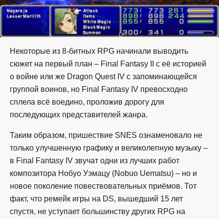
Некоторые из 8-битных RPG начинали выводить
сюжет на первый план – Final Fantasy II с её историей
о войне или же Dragon Quest IV с запоминающейся
группой воинов, но Final Fantasy IV превосходно
сплела всё воедино, проложив дорогу для
последующих представителей жанра.
Таким образом, пришествие SNES ознаменовало не
только улучшенную графику и великолепную музыку –
в Final Fantasy IV звучат одни из лучших работ
композитора Нобуо Уэмацу (Nobuo Uematsu) – но и
новое поколение повествовательных приёмов. Тот
факт, что ремейк игры на DS, вышедший 15 лет
спустя, не уступает большинству других RPG на