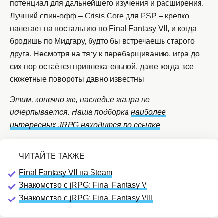
потенциал для дальнейшего изучения и расширения.
Лучший спин-офф – Crisis Core для PSP – крепко
налегает на ностальгию по Final Fantasy VII, и когда
бродишь по Мидгару, будто бы встречаешь старого
друга. Несмотря на тягу к перебарщиванию, игра до
сих пор остаётся привлекательной, даже когда все
сюжетные повороты давно известны.
Этим, конечно же, наследие жанра не
исчерпывается. Наша подборка
наиболее
интересных JRPG находится по ссылке
.
Final Fantasy VII на Steam
Знакомство с jRPG: Final Fantasy V
Знакомство с jRPG: Final Fantasy VIII