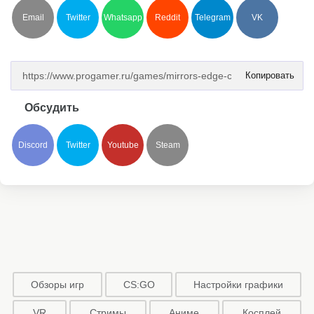
Email
Twitter
Whatsapp
Reddit
Telegram
VK
Копировать
Обсудить
Discord
Twitter
Youtube
Steam
Обзоры игр
CS:GO
Настройки графики
VR
Стримы
Аниме
Косплей