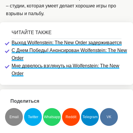
­– студии, которая умеет делает хорошие игры про
взрывы и пальбу.
Выход Wolfenstein: The New Order задерживается
С Днем Победы! Анонсирован Wolfenstein: The New
Order
Мне довелось взглянуть на Wolfenstein: The New
Order
Поделиться
Email
Twitter
Whatsapp
Reddit
Telegram
VK