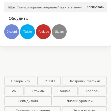
Копировать
Обсудить
Discord
Twitter
Youtube
Steam
Обзоры игр
CS:GO
Настройки графики
VR
Стримы
Аниме
Косплей
Геймдизайн
Дизайн уровней
Графика и анимация
Звук и музыка