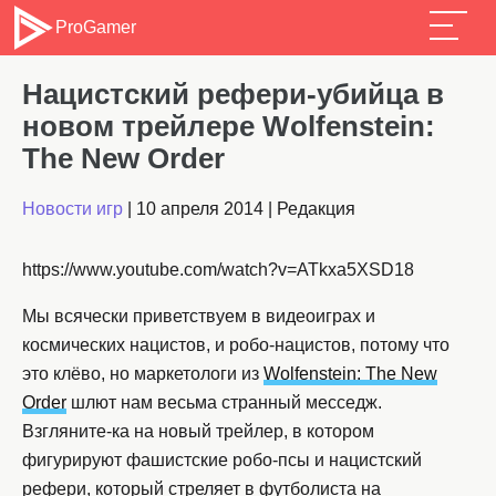
ProGamer
Нацистский рефери-убийца в
новом трейлере Wolfenstein:
The New Order
Новости игр
|
10 апреля 2014
|
Редакция
https://www.youtube.com/watch?v=ATkxa5XSD18
Мы всячески приветствуем в видеоиграх и
космических нацистов, и робо-нацистов, потому что
это клёво, но маркетологи из
Wolfenstein: The New
Order
шлют нам весьма странный месседж.
Взгляните-ка на новый трейлер, в котором
фигурируют фашистские робо-псы и нацистский
рефери, который стреляет в футболиста на