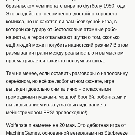
бразильском чемпионате мира по футболу 1950 года.
Это злодейство, несомненно, достойно хорошего
комикса, но не кажется ли вам безвкусной игра, в
которой фигурируют бестолковые атомные робо-
нацисты, а герои откалывают шутки о том, сколько
ещё людей может погубить нацистский режим? В этом
размывании грани между реальностью и вымыслом
просматривается какая-то полоумная шиза.
Тем не менее, если оставить разговоры о наполовину
серьёзном, но всё же любопытном сюжете, игра
выглядит довольно симпатично – с классными
громоздкими пушками, мощной бронёй, робо-псами и
выглядыванием из-за угла (выглядывание в
мейнстримовом FPS! превосходно!).
Wolfenstein намечен на 20 мая. Это дебютная игра от
MachineGames, основанной ветеранами из Starbreeze