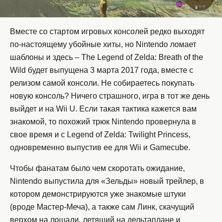
Вместе со стартом игровых консолей редко выходят
по-настоящему убойные хиты, но Nintendo ломает
шаблоны и здесь – The Legend of Zelda: Breath of the
Wild будет выпущена 3 марта 2017 года, вместе с
релизом самой консоли. Не собираетесь покупать
новую консоль? Ничего страшного, игра в тот же день
выйдет и на Wii U. Если такая тактика кажется вам
знакомой, то похожий трюк Nintendo провернула в
свое время и с Legend of Zelda: Twilight Princess,
одновременно выпустив ее для Wii и Gamecube.
Чтобы фанатам было чем скоротать ожидание,
Nintendo выпустила для «Зельды» новый трейлер, в
котором демонстрируются уже знакомые штуки
(вроде Мастер-Меча), а также сам Линк, скачущий
верхом на лошади, летящий на дельтаплане и