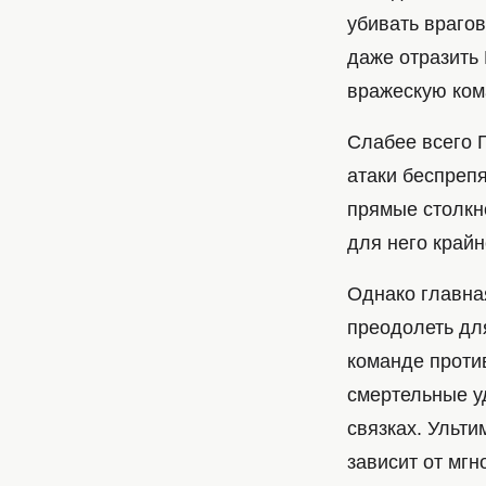
убивать врагов
даже отразить 
вражескую ком
Слабее всего 
атаки беспрепя
прямые столкн
для него край
Однако главная
преодолеть дл
команде против
смертельные у
связках. Ульти
зависит от мгн