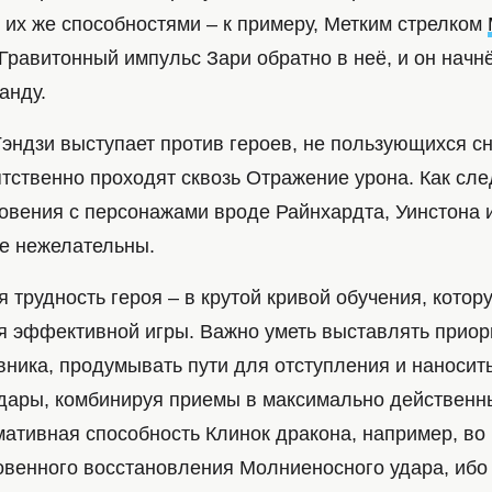
 их же способностями – к примеру, Метким стрелком
Гравитонный импульс Зари обратно в неё, и он начн
анду.
Гэндзи выступает против героев, не пользующихся с
тственно проходят сквозь Отражение урона. Как сле
овения с персонажами вроде Райнхардта, Уинстона
не нежелательны.
 трудность героя – в крутой кривой обучения, кото
я эффективной игры. Важно уметь выставлять приор
ника, продумывать пути для отступления и наносить
дары, комбинируя приемы в максимально действенн
мативная способность Клинок дракона, например, во
овенного восстановления Молниеносного удара, ибо 