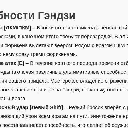
бности Гэндзи
ы [ЛКМ/ПКМ]
– Броски по три сюрикена с небольшой
сками, в конечном итоге требуют перезарядки. В ал
и сюрикена вылетают веером. Рядом с врагом ПКМ 
о нему сразу тремя сюрикенами.
 атак [E]
– В течение краткого периода времени от
ряды (включая различные ультимативные способност
ии вашего прицела. Мастерское владение отражени
ное значение при игре за Гэндзи, поскольку оно спо
ланы врага.
сный удар [Левый Shift]
– Резкий бросок вперёд с
наносящий урон всем врагам на пути. Уничтожение в
 восстанавливает способность, что делает её оружи