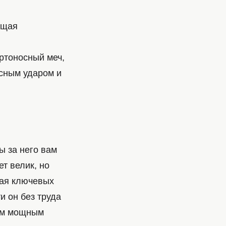
ющая
ртоносный меч,
сным ударом и
ы за него вам
т велик, но
вая ключевых
и он без труда
оим мощным