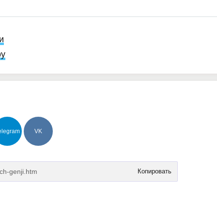
и
ру
elegram
VK
Копировать