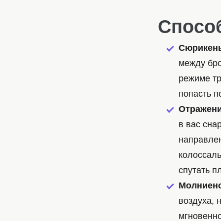
Спосо
Сюрикен
между бро
режиме тр
попасть п
Отражение
в вас сна
направлен
колоссаль
спутать п
Молниено
воздуха, 
мгновенно