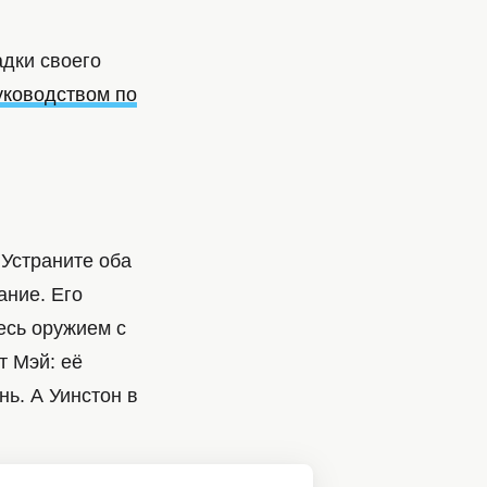
адки своего
уководством по
 Устраните оба
ание. Его
есь оружием с
т Мэй: её
нь. А Уинстон в