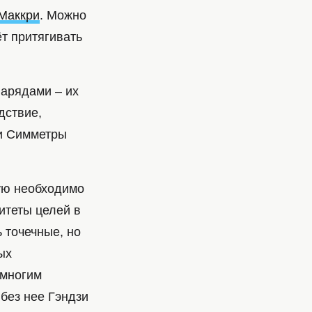
Маккри
. Можно
ёт притягивать
нарядами – их
дствие,
 и Симметры
рую необходимо
итеты целей в
 точечные, но
ых
 многим
без нее Гэндзи