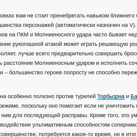
овках вам не стоит пренебрегать навыком ближнего 
шинства персонажей (автоматически назначен на V).
нов на ПКМ и Молниеносного удара часто бывает нед
ание рукопашной атакой может играть решающую ро
воляет, лучше всего предварительно совершить брос
ть расстояние Молниеносным ударом и исполнить со
и – большинство героев попросту не способно переж
на особенно полезно против турелей
Торбьорна
и
Ба
ежиме, поскольку оно помогает если не уничтожить и
к ним для последующей расправы. Кроме того, это у
иводействие ультимативным способностям соперник
совершенстве, потребуется какое-то время, но в ито