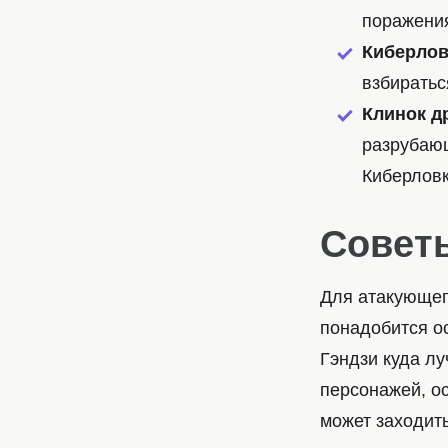
поражения
Киберлов
взбиратьс
Клинок д
разрубающ
Киберловк
Советы
Для атакующег
понадобится ос
Гэндзи куда л
персонажей, о
может заходит