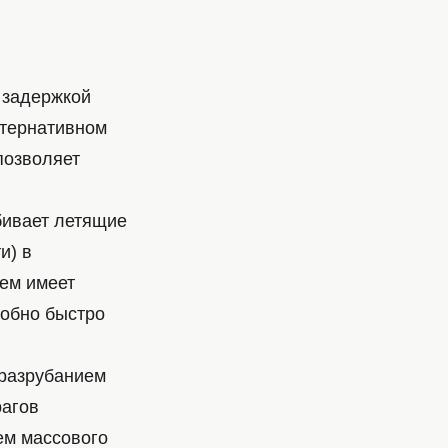
 задержкой
ьтернативном
позволяет
бивает летящие
и) в
ем имеет
собно быстро
 разрубанием
рагов
ем массового