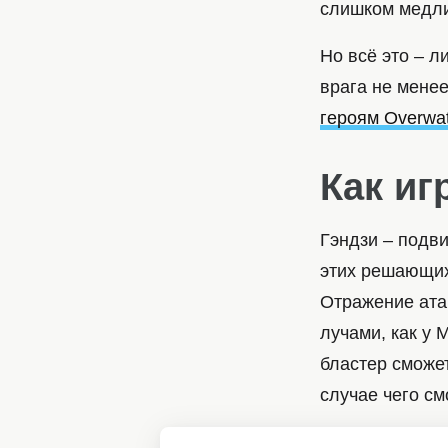
слишком медли
Но всё это – 
врага не менее
героям Overwa
Как иг
Гэндзи – подв
этих решающих
Отражение атак
лучами, как у 
бластер сможет
случае чего с