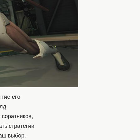
тие его
ляд
 соратников,
ть стратегии
ваш выбор.