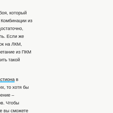
боя, который
 Комбинации из
остаточно,
ль. Если же
ок на ЛКМ,
четание из ПКМ
ить такой
стиона
в
х, то хотя бы
мение –
ов. Чтобы
ге вы сможете