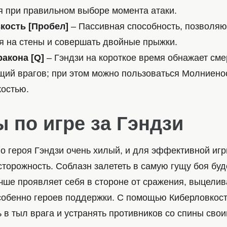
 при правильном выборе момента атаки.
кость [Пробел]
– Пассивная способность, позволя
я на стены и совершать двойные прыжки.
ракона [Q]
– Гэндзи на короткое время обнажает сме
ий врагов; при этом можно пользоваться Молниено
остью.
 по игре за Гэндзи
о героя Гэндзи очень хилый, и для эффективной игр
торожность. Соблазн залететь в самую гущу боя буде
учше проявляет себя в стороне от сражения, выцели
собенно героев поддержки. С помощью Киберловкост
ь в тыл врага и устранять противников со спины св