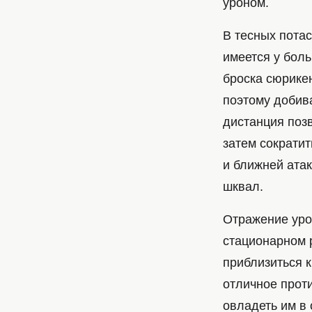
уроном.
В тесных потас
имеется у боль
броска сюрике
поэтому добив
дистанция поз
затем сократи
и ближней атак
шквал.
Отражение уро
стационарном р
приблизиться 
отличное прот
овладеть им в 