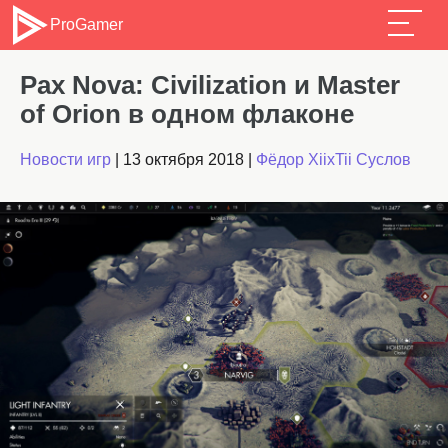
ProGamer
Pax Nova: Civilization и Master
of Orion в одном флаконе
Новости игр
|
13 октября 2018
|
Фёдор XiixTii Суслов