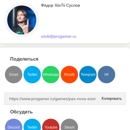
Фёдор XiixTii Суслов
xiixtii@progamer.ru
Поделиться
Email
Twitter
Whatsapp
Reddit
Telegram
VK
Копировать
Обсудить
Discord
Twitter
Youtube
Steam