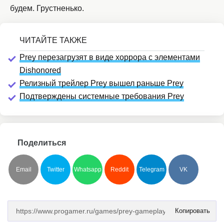
будем. Грустненько.
Prey перезагрузят в виде хоррора с элементами
Dishonored
Релизный трейлер Prey вышел раньше Prey
Подтверждены системные требования Prey
Поделиться
Email
Twitter
Whatsapp
Reddit
Telegram
VK
Копировать