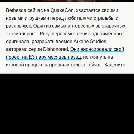
Bethesda сейчас на QuakeCon, хвастается своими
новыми игрушками перед любителями стрельбы и
распрыжек. Один из самых интересных выставочных
экземпляров – Prey, переосмысление одноименного
оригинала, разрабатываемое Arkane Studios,
авторами серии Dishonored.
Они анонсировали свой
проект на E3 пару месяцев назад
, но глянуть на
игровой процесс разрешили только сейчас. Зацените: