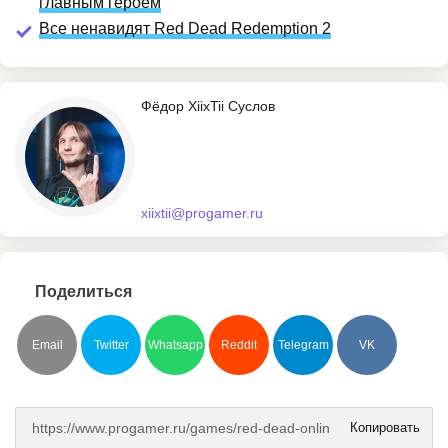
главным героем
Все ненавидят Red Dead Redemption 2
Фёдор XiixTii Суслов
xiixtii@progamer.ru
Поделиться
Email
Twitter
Whatsapp
Reddit
Telegram
VK
Копировать