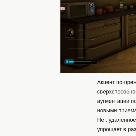
Акцент по-пре
сверхспособно
аугментации по
новыми приема
Нет, удаленное
упрощает в раз