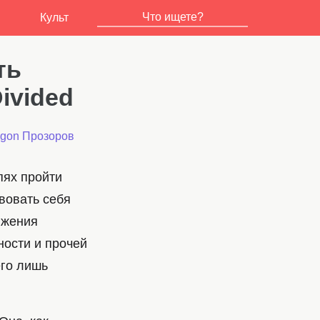
Культ
ть
ivided
Agon Прозоров
пях пройти
вовать себя
ижения
ности и прочей
его лишь