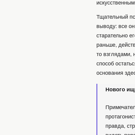
искусственным
Тщательный пс
выводу: все он
старательно ег
раньше, действ
то взглядами, 
способ остатьс
основания здес
Нового ищи
Примечател
протагонист
правда, ст