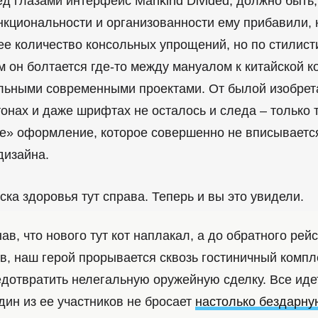
ед глазами интерфейс Mankind Divided, должно быть,
нкциональности и организованности ему прибавили, 
е количество консольных упрощений, но по стилист
м он болтается где-то между мануалом к китайской к
льными современными проектами. От былой изобрет
тонах и даже шрифтах не осталось и следа – только
е» оформление, которое совершенно не вписывается
дизайна.
ска здоровья тут справа. Теперь и вы это увидели.
ав, что нового тут кот наплакал, а до обратного рей
в, наш герой прорывается сквозь гостиничный компл
едотвратить нелегальную оружейную сделку. Все иде
один из ее участников не бросает
настолько бездарну