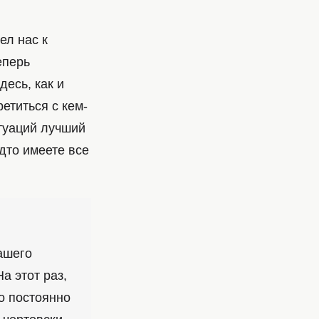
ел нас к
еперь
есь, как и
етиться с кем-
итуаций лучший
дто имеете все
ашего
а этот раз,
о постоянно