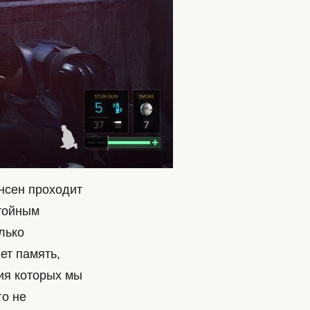
нсен проходит
стойным
лько
ет память,
ия которых мы
го не