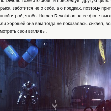
nd Divided тоже это знает и преследует другую цель. 
ыск, заботится не о себе, а о предках, поэтому при
енной игрой, чтобы Human Revolution на ее фоне вы
ли хорошей она вам тогда не показалась, сиквел, в
мотреть свои взгляды.