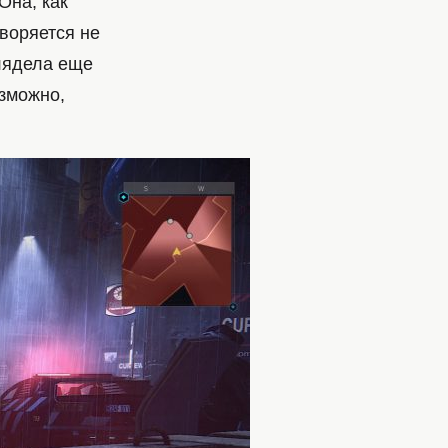
Она, как
творяется не
глядела еще
озможно,