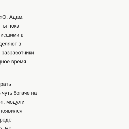
 «О, Адам,
а ты пока
овисшими в
еделяют в
о разработчики
дное время
грать
 чуть богаче на
on, модули
 появился
вроде
а. На