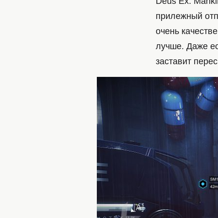
Deus Ex: Manki
прилежный отпр
очень качеств
лучше. Даже ес
заставит перес