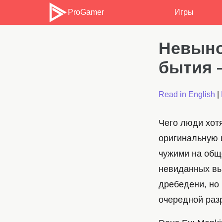
ProGamer
Игры
Невыно
бытия –
Read in English
|
Чего люди хотя
оригинальную и
чужими на общ
невиданных вы
дребедени, но 
очередной раз