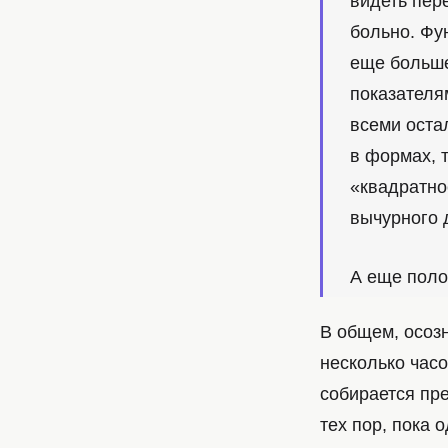
видеть пер
больно. Фу
еще больше
показателя
всеми оста
в формах, 
«квадратно
вычурного 
А еще поло
В общем, осозн
несколько часо
собирается пр
тех пор, пока 