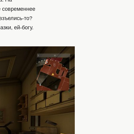
е современнее
взъелись-то?
зки, ей-богу.