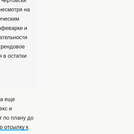
 чертовски
несмотря на
ическим
офеварке и
ательности
 трендовое
 в остатки
са еще
екс и
т по плану до
ю отсылку к