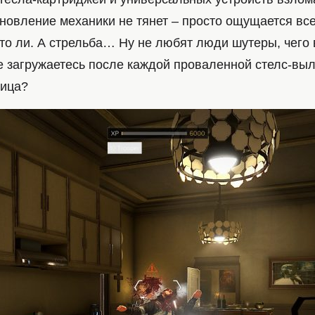
бновление механики не тянет – просто ощущается вс
что ли. А стрельба… Ну не любят люди шутеры, чего 
е загружаетесь после каждой проваленной стелс-выла
ница?