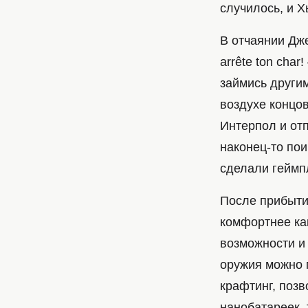
случилось, и 
В отчаянии Дже
arrête ton char
займись другим
воздухе концов
Интерпол и отп
наконец-то пои
сделали геймп
После прибыти
комфортнее как
возможности и 
оружия можно 
крафтинг, поз
нанобатареек,