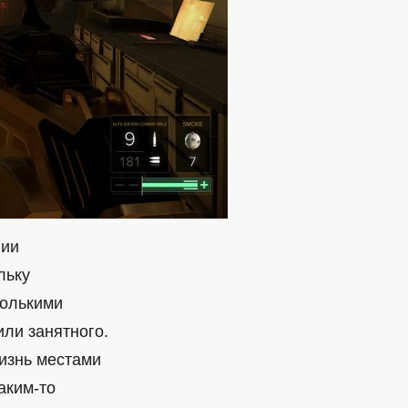
нии
льку
колькими
или занятного.
жизнь местами
аким-то