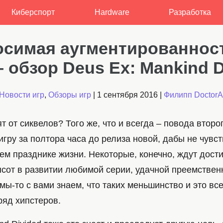
Киберспорт
Hardware
Разработка
симая аугментированнос
 обзор Deus Ex: Mankind D
Новости игр
,
Обзоры игр
|
1 сентября 2016
|
Филипп Doctor
т от сиквелов? Того же, что и всегда – повода второ
гру за полтора часа до релиза новой, дабы не чувст
ем празднике жизни. Некоторые, конечно, ждут дост
сот в развитии любимой серии, удачной преемствен
мы-то с вами знаем, что таких меньшинство и это вс
ряд хипстеров.