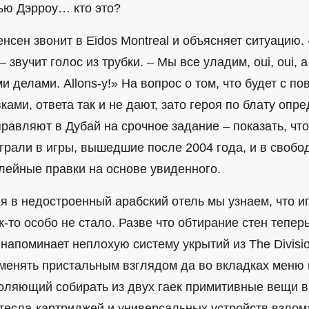
Хью Дэрроу… кто это?
нсен звонит в Eidos Montreal и объясняет ситуацию.
! – звучит голос из трубки. – Мы все уладим, oui, oui, 
и делами. Allons-y!» На вопрос о том, что будет с п
ками, ответа так и не дают, зато героя по блату опр
равляют в Дубай на срочное задание – показать, чт
грали в игры, вышедшие после 2004 года, и в свобо
лейные правки на основе увиденного.
я в недостроенный арабский отель мы узнаем, что и
-то особо не стало. Разве что обтирание стен теперь
напоминает неплохую систему укрытий из The Divisi
менять пристальным взглядом да во вкладках меню
воляющий собирать из двух гаек примитивные вещи 
 тесла-картриджей и универсальных устройств взлом