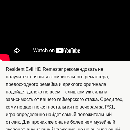
Resident Evil HD Remaster рекомендовать не
получится: связка из сомнительного ремастера,
превосходного ремейка и дряхлого оригинала
подойдет далеко не всем – слишком уж сильна
зависимость от вашего геймерского стажа. Среди тех,
кому не дает покоя ностальгия по вечерам за PS1,
игра определенно найдет самый положительный
отклик. Для прочих же она не более чем музейный
экспонат, внушающий уважение, но не вызывающий