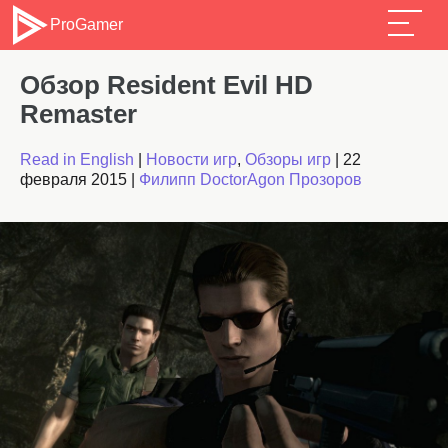
ProGamer
Обзор Resident Evil HD
Remaster
Read in English
|
Новости игр
,
Обзоры игр
|
22
февраля 2015
|
Филипп DoctorAgon Прозоров