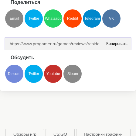
Поделиться
Email
Twitter
Whatsapp
Reddit
Telegram
VK
Копировать
Обсудить
Discord
Twitter
Youtube
Steam
Обзоры игр
CS:GO
Настройки графики