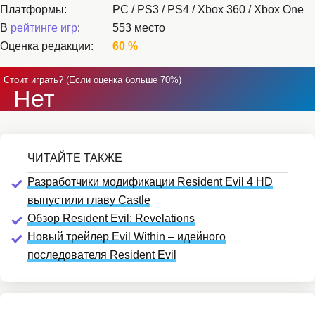
Платформы:
PC / PS3 / PS4 / Xbox 360 / Xbox One
В
рейтинге игр
:
553 место
Оценка редакции:
60 %
Стоит играть? (Если оценка больше 70%)
Нет
Разработчики модификации Resident Evil 4 HD
выпустили главу Castle
Обзор Resident Evil: Revelations
Новый трейлер Evil Within – идейного
последователя Resident Evil