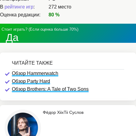
В
рейтинге игр
:
272 место
Оценка редакции:
80 %
Стоит играть? (Если оценка больше 70%)
Да
Обзор Hammerwatch
Обзор Party Hard
Обзор Brothers: A Tale of Two Sons
Фёдор XiixTii Суслов