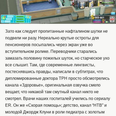
Зато как следует пропитанные нафталином шутки не
подвели ни разу. Нереально крутые остроты для
пенсионеров посыпались через экран уже во
вступительном ролике. Переводчики старались
замазать половину пожилых шуток, но старческое ухо
все слышит. Там, где современные лингвисты,
постеснявшись правды, написали в субтитрах, что
дипломированные доктора TPH просто обсмотрелись
канала «Здоровье», оригинальная озвучка смело
вещает, что никакой там смутный канал никто не
смотрел. Врачи наших госпиталей учились по сериалу
ER. Он же «Скорая помощь»; детство, канал “НТВ” и
молодой Джордж Клуни в роли педиатра с золотым