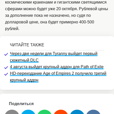
космическими кракенами и гигантскими светящимися
сферами можно будет уже 20 октября. Рублевой цены
за дополнение пока не назначено, но судя по
долларовой цене, она будет примерно 400-500
рублей.
Через две недели для Tyranny выйдет первый
сюжетный DLC
4 августа выйдет крупный аддон для Path of Exile
HD-переиздание Age of Empires 2 получило третий
крупный аддон
Поделиться