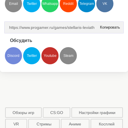
Email
Twitter
Whatsapp
Reddit
Telegram
VK
Копировать
Обсудить
Discord
Twitter
Youtube
Steam
Обзоры игр
CS:GO
Настройки графики
VR
Стримы
Аниме
Косплей