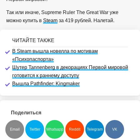
Так или иначе, Supreme Ruler The Great War уже
можно купить в
Steam
за 419 рублей. Налетай.
В Steam вышла новелла по мотивам
«Психопаспорта»
Шутер Tannenberg в декорациях Первой мировой
готовится к раннему доступу
Вышла Pathfinder: Kingmaker
Поделиться
Email
Twitter
Whatsapp
Reddit
Telegram
VK