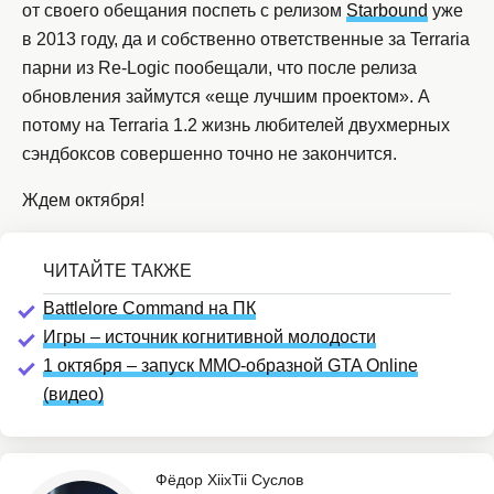
от своего обещания поспеть с релизом
Starbound
уже
в 2013 году, да и собственно ответственные за Terraria
парни из Re-Logic пообещали, что после релиза
обновления займутся «еще лучшим проектом». А
потому на Terraria 1.2 жизнь любителей двухмерных
сэндбоксов совершенно точно не закончится.
Ждем октября!
Battlelore Command на ПК
Игры – источник когнитивной молодости
1 октября – запуск MMO-образной GTA Online
(видео)
Фёдор XiixTii Суслов