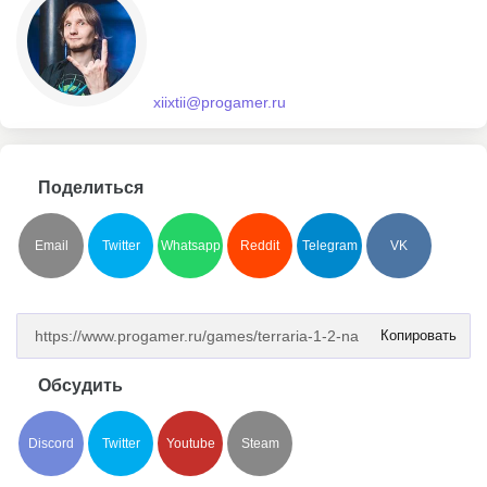
xiixtii@progamer.ru
Поделиться
Email
Twitter
Whatsapp
Reddit
Telegram
VK
Копировать
Обсудить
Discord
Twitter
Youtube
Steam