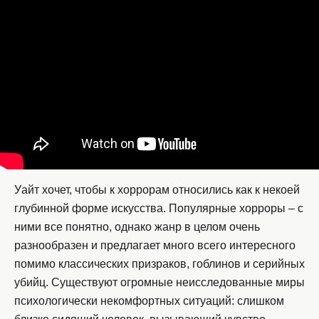
Уайт хочет, чтобы к хоррорам относились как к некоей
глубинной форме искусства. Популярные хорроры – с
ними все понятно, однако жанр в целом очень
разнообразен и предлагает много всего интересного
помимо классических призраков, гоблинов и серийных
убийц. Существуют огромные неисследованные миры
психологически некомфортных ситуаций: слишком