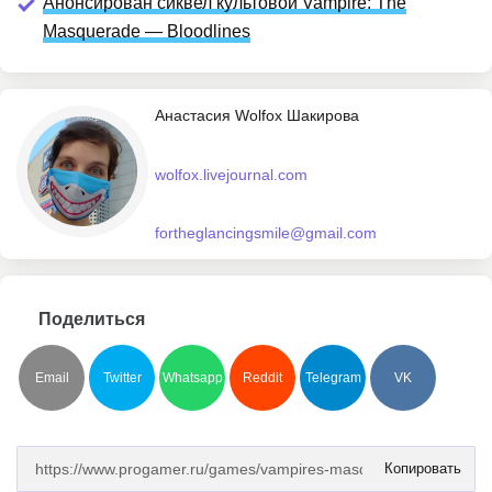
Анонсирован сиквел культовой Vampire: The
Masquerade — Bloodlines
Анастасия Wolfox Шакирова
wolfox.livejournal.com
fortheglancingsmile@gmail.com
Поделиться
Email
Twitter
Whatsapp
Reddit
Telegram
VK
Копировать