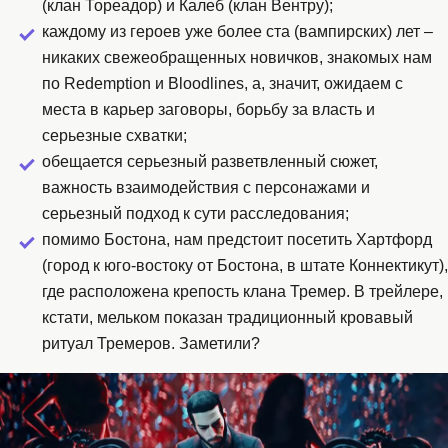
(клан Тореадор) и Калеб (клан Вентру);
каждому из героев уже более ста (вампирских) лет –
никаких свежеобращенных новичков, знакомых нам
по Redemption и Bloodlines, а, значит, ожидаем с
места в карьер заговоры, борьбу за власть и
серьезные схватки;
обещается серьезный разветвленный сюжет,
важность взаимодействия с персонажами и
серьезный подход к сути расследования;
помимо Бостона, нам предстоит посетить Хартфорд
(город к юго-востоку от Бостона, в штате Коннектикут),
где расположена крепость клана Тремер. В трейлере,
кстати, мельком показан традиционный кровавый
ритуал Тремеров. Заметили?