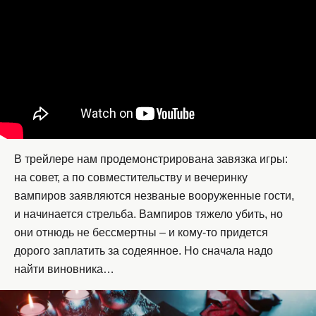
В трейлере нам продемонстрирована завязка игры:
на совет, а по совместительству и вечеринку
вампиров заявляются незваные вооруженные гости,
и начинается стрельба. Вампиров тяжело убить, но
они отнюдь не бессмертны – и кому-то придется
дорого заплатить за содеянное. Но сначала надо
найти виновника…