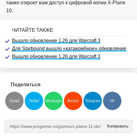
также откроет вам доступ к цифровой копии X-Plane
10.
Вышло обновление 1.26 для Warcraft 3
Для Starbound вышло «катакомбное» обновление
Вышло обновление 1.26 для Warcraft 3
Поделиться
Email
Twitter
Whatsapp
Reddit
Telegram
VK
Копировать