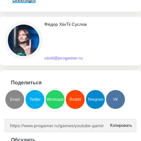
Фёдор XiixTii Суслов
xiixtii@progamer.ru
Поделиться
Email
Twitter
Whatsapp
Reddit
Telegram
VK
Копировать
Обсудить