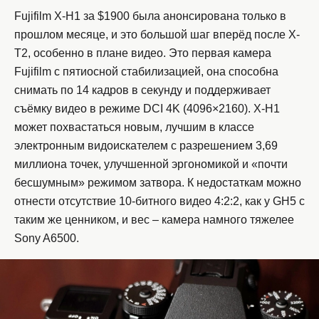
Fujifilm X-H1 за $1900 была анонсирована только в
прошлом месяце, и это большой шаг вперёд после X-
T2, особенно в плане видео. Это первая камера
Fujifilm с пятиосной стабилизацией, она способна
снимать по 14 кадров в секунду и поддерживает
съёмку видео в режиме DCI 4K (4096×2160). X-H1
может похвастаться новым, лучшим в классе
электронным видоискателем с разрешением 3,69
миллиона точек, улучшенной эргономикой и «почти
бесшумным» режимом затвора. К недостаткам можно
отнести отсутствие 10-битного видео 4:2:2, как у GH5 с
таким же ценником, и вес – камера намного тяжелее
Sony A6500.