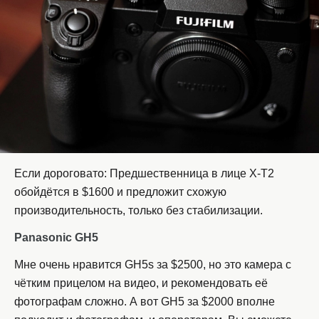
Если дороговато: Предшественница в лице X-T2
обойдётся в $1600 и предложит схожую
производительность, только без стабилизации.
Panasonic GH5
Мне очень нравится GH5s за $2500, но это камера с
чётким прицелом на видео, и рекомендовать её
фотографам сложно. А вот GH5 за $2000 вполне