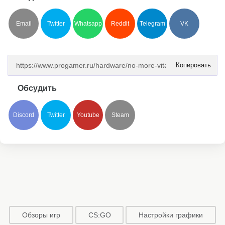
Email
Twitter
Whatsapp
Reddit
Telegram
VK
Копировать
Обсудить
Discord
Twitter
Youtube
Steam
Обзоры игр
CS:GO
Настройки графики