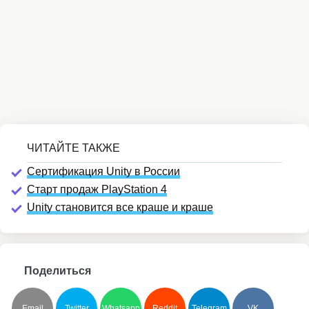
Сертификация Unity в России
Старт продаж PlayStation 4
Unity становится все краше и краше
Поделиться
Email
Twitter
Whatsapp
Reddit
Telegram
VK