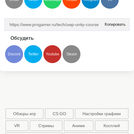
Копировать
Обсудить
Discord
Twitter
Youtube
Steam
Обзоры игр
CS:GO
Настройки графики
VR
Стримы
Аниме
Косплей