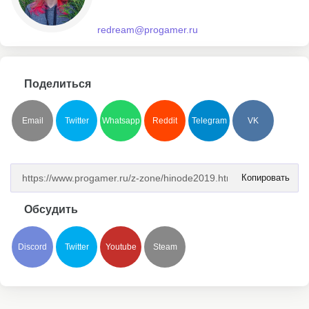
redream@progamer.ru
Поделиться
Email
Twitter
Whatsapp
Reddit
Telegram
VK
Копировать
Обсудить
Discord
Twitter
Youtube
Steam