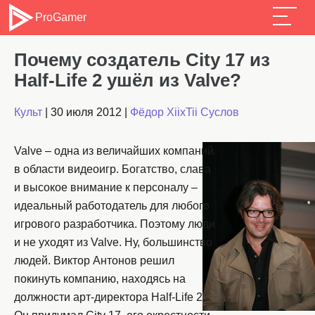
ProGamer
Почему создатель City 17 из
Half-Life 2 ушёл из Valve?
Культ
|
30 июля 2012
|
Фёдор XiixTii Суслов
Valve – одна из величайших компаний
в области видеоигр. Богатство, слава
и высокое внимание к персоналу –
идеальный работодатель для любого
игрового разработчика. Поэтому люди
и не уходят из Valve. Ну, большинство
людей. Виктор Антонов решил
покинуть компанию, находясь на
должности арт-директора Half-Life 2.