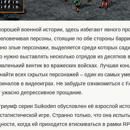
хорошей военной истории, здесь избегают явного пр
человечивая персоны, стоящие по обе стороны барри
нно злые персонажи, выделяется среди которых сади
о нужно выставлять несколько отрядов из десятков 
маленький винтик во вражеских войсках. Лучшая кон
 найти всех скрытых персонажей – один из самых ум
иналов в видеоиграх. Не забудьте ознакомиться с F
т ужасно депрессивное прощание.
триумф серии Suikoden обусловлен её взрослой исто
статистической игре. Странно только, что она испыт
ности, когда ей приходится втискиваться в рамки R