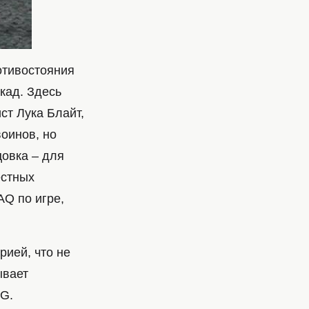
отивостояния
кад. Здесь
ст Лука Блайт,
воинов, но
цовка – для
естных
AQ по игре,
рией, что не
ывает
PG.