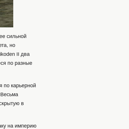
ее сильной
та, но
koden II два
еся по разные
я по карьерной
 Весьма
аскрытую в
аку на империю