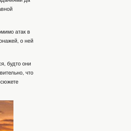
озданиями да
авной
омимо атак в
онажей, о ней
я, будто они
вительно, что
 сюжете