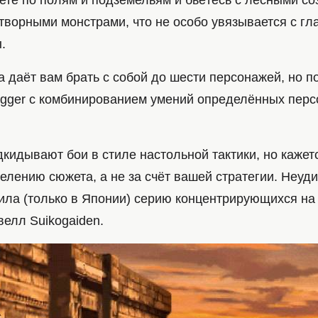
ете по полям и подземельям и бьётесь с лесными с
творными монстрами, что не особо увязывается с гл
.
 даёт вам брать с собой до шести персонажей, но п
rigger с комбинированием умений определённых перс
кидывают бои в стиле настольной тактики, но кажетс
елению сюжета, а не за счёт вашей стратегии. Неуди
ила (только в Японии) серию концентрирующихся на
елл Suikogaiden.