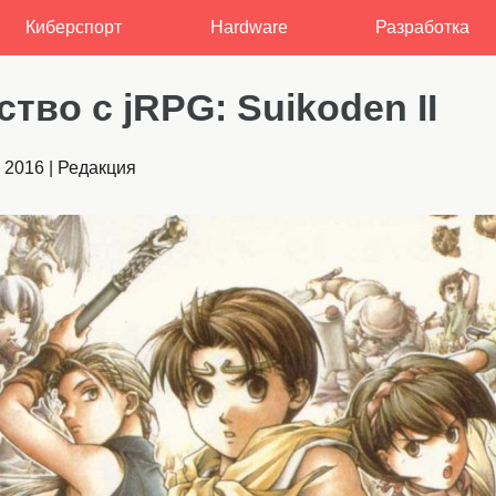
Киберспорт
Hardware
Разработка
тво с jRPG: Suikoden II
 2016
|
Редакция