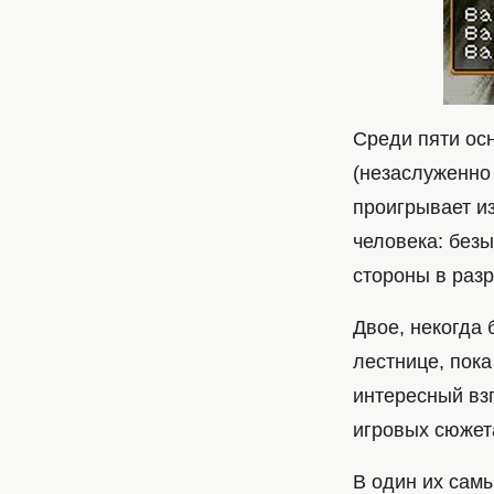
Среди пяти ос
(незаслуженно 
проигрывает из
человека: без
стороны в раз
Двое, некогда
лестнице, пок
интересный вз
игровых сюжет
В один их сам