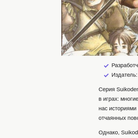
Разработч
Издатель: 
Серия Suikoden
в играх: многи
нас историями 
отчаянных пов
Однако, Suiko