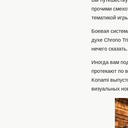
Вы путешеству
прочими смехо
тематикой игры
Боевая система
духе Chrono T
нечего сказать.
Иногда вам под
протекают по в
Konami выпуст
визуальных нов