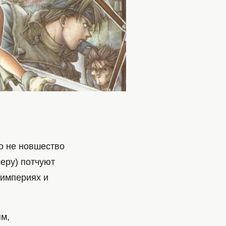
о не новшество
меру) потчуют
 империях и
ям,