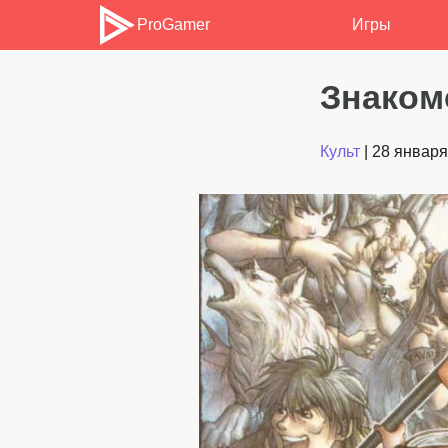
ProGamer
Игры
Знакомс
Культ
|
28 января