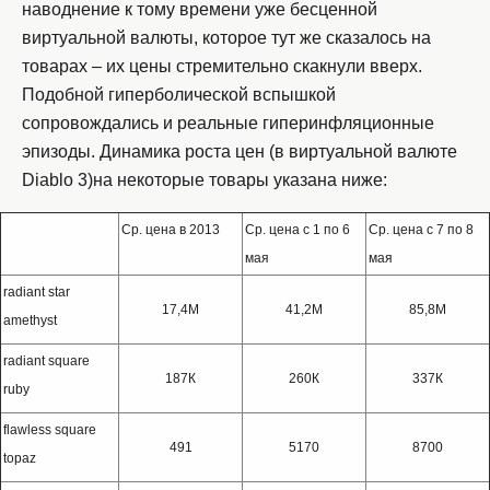
наводнение к тому времени уже бесценной
виртуальной валюты, которое тут же сказалось на
товарах – их цены стремительно скакнули вверх.
Подобной гиперболической вспышкой
сопровождались и реальные гиперинфляционные
эпизоды. Динамика роста цен (в виртуальной валюте
Diablo 3)на некоторые товары указана ниже:
Ср. цена в 2013
Ср. цена с 1 по 6
Ср. цена с 7 по 8
мая
мая
radiant star
17,4М
41,2М
85,8М
amethyst
radiant square
187К
260К
337К
ruby
flawless square
491
5170
8700
topaz