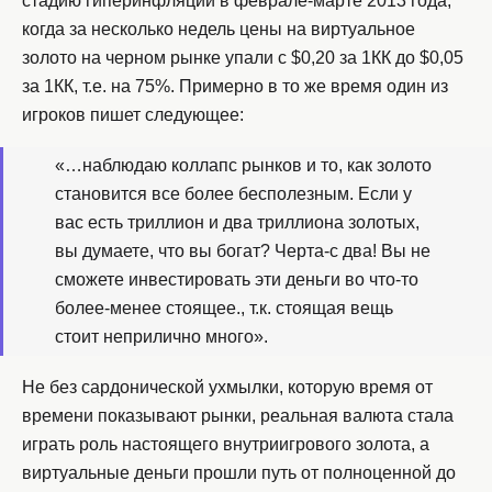
стадию гиперинфляции в феврале-марте 2013 года,
когда за несколько недель цены на виртуальное
золото на черном рынке упали с $0,20 за 1КК до $0,05
за 1КК, т.е. на 75%. Примерно в то же время один из
игроков пишет следующее:
«…наблюдаю коллапс рынков и то, как золото
становится все более бесполезным. Если у
вас есть триллион и два триллиона золотых,
вы думаете, что вы богат? Черта-с два! Вы не
сможете инвестировать эти деньги во что-то
более-менее стоящее., т.к. стоящая вещь
стоит неприлично много».
Не без сардонической ухмылки, которую время от
времени показывают рынки, реальная валюта стала
играть роль настоящего внутриигрового золота, а
виртуальные деньги прошли путь от полноценной до