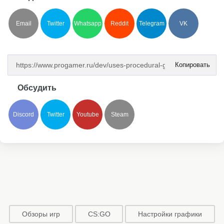
Email
Twitter
Whatsapp
Reddit
Telegram
VK
Копировать
Обсудить
Discord
Twitter
Youtube
Steam
Обзоры игр
CS:GO
Настройки графики