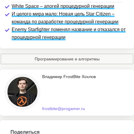
White Space – апогей процедурной генерации
И целого мира мало: Новая цель Star Citizen –
команда по разработке процедурной генерации
Enemy Starfighter поменял название и отказался от
процедурной генерации
Программирование и алгоритмы
Владимир FrostBite Хохлов
frostbite@progamer.ru
Поделиться